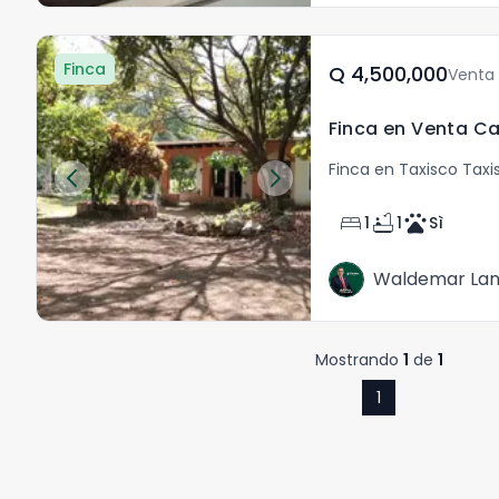
Finca
Q	4,500,000
Venta
Finca en Venta C
Finca en Taxisco Taxi
bed
bathtub
pets
1
1
Sì
Waldemar La
Mostrando
1
de
1
1