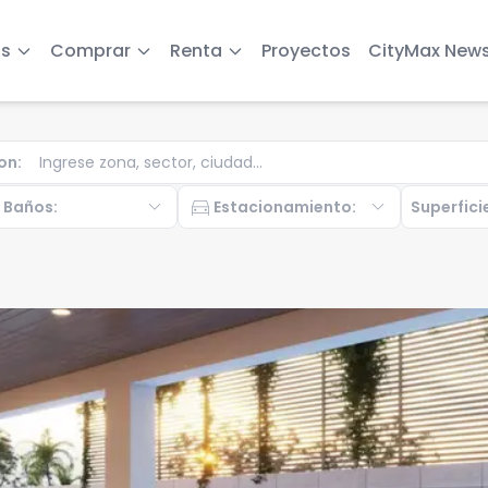
s
Comprar
Renta
Proyectos
CityMax New
on
:
b
expand_more
directions_car
expand_more
Baños
:
Estacionamiento
:
Superfici