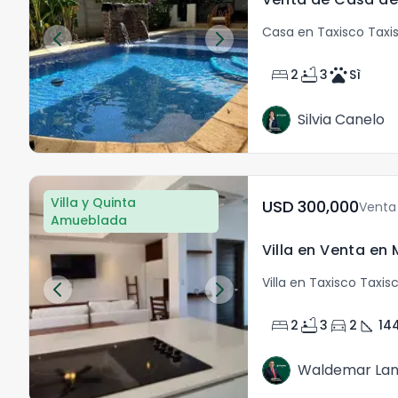
Casa en Taxisco Taxi
bed
bathtub
pets
2
3
Sì
Silvia Canelo
Villa y Quinta
USD	300,000
Venta
Amueblada
Villa en Venta en
Villa en Taxisco Taxis
bed
bathtub
directions_car
square_foot
2
3
2
14
Waldemar La