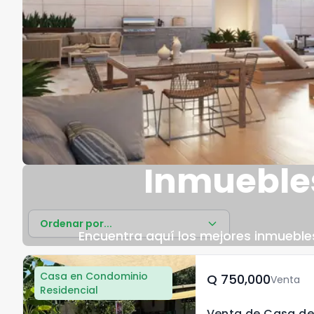
Inmuebles
Ordenar por...
Encuentra aquí los mejores inmuebles
Casa en Condominio
Q	750,000
Venta
Residencial