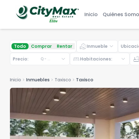
Inicio
Quiénes Somo
real_estate_agent
expand_more
Todo
Comprar
Rentar
Inmueble
Ubicaci
expand_more
bed
expand_more
bathtu
Precio:
Habitaciones
:
Q
-
...
Inicio
chevron_right
Inmuebles
chevron_right
Taxisco
chevron_right
Taxisco