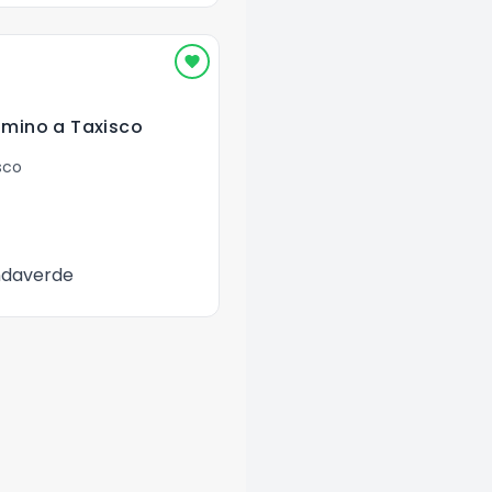
amino a Taxisco
sco
ndaverde