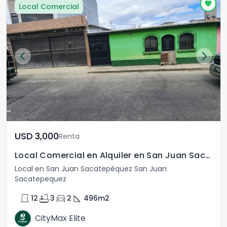
Local Comercial
USD	3,000
Renta
Local Comercial en Alquiler en San Juan Sacatepéquez
Local en San Juan Sacatepéquez San Juan
Sacatepequez
door_front
bathtub
directions_car
square_foot
12
3
2
496
m2
CityMax Elite