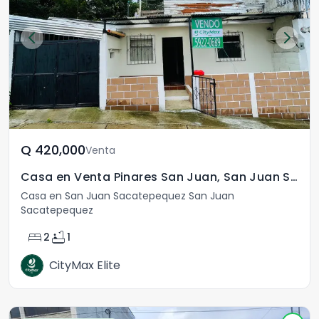
Q	420,000
Venta
Casa en Venta Pinares San Juan, San Juan Sacatepéquez
Casa en San Juan Sacatepequez San Juan
Sacatepequez
bed
bathtub
2
1
CityMax Elite