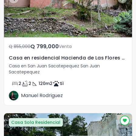
Q	799,000
Q	855,000
Venta
Casa en residencial Hacienda de Las Flores San Juan Sac
Casa en San Juan Sacatepequez San Juan
Sacatepequez
bed
bathtub
square_foot
pets
2
2
120
m2
Sì
Manuel Rodriguez
Casa Sola Residencial