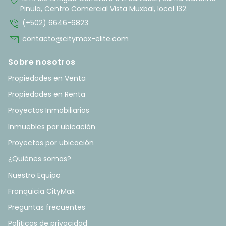
Pinula, Centro Comercial Vista Muxbal, local 132.
phone_in_talk
(+502) 6646-6823
mail
contacto@citymax-elite.com
Sobre nosotros
Propiedades en Venta
Propiedades en Renta
Proyectos Inmobiliarios
Inmuebles por ubicación
Proyectos por ubicación
¿Quiénes somos?
Nuestro Equipo
Franquicia CityMax
Preguntas frecuentes
Políticas de privacidad