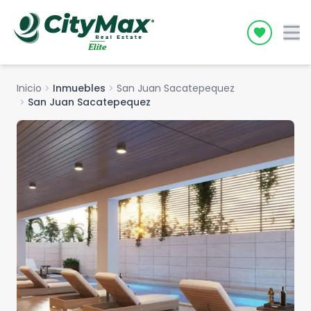
Icon desc
Inicio
chevron_right
Inmuebles
chevron_right
San Juan Sacatepequez
chevron_right
San Juan Sacatepequez