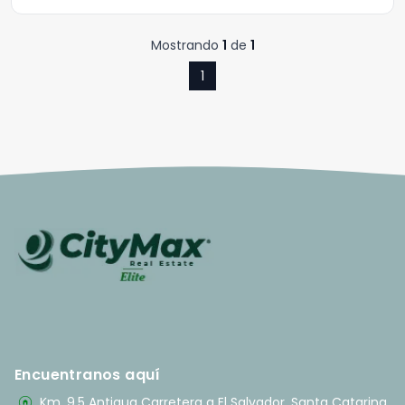
Mostrando
1
de
1
1
Encuentranos aquí
home_pin
Km. 9.5 Antigua Carretera a El Salvador, Santa Catarina