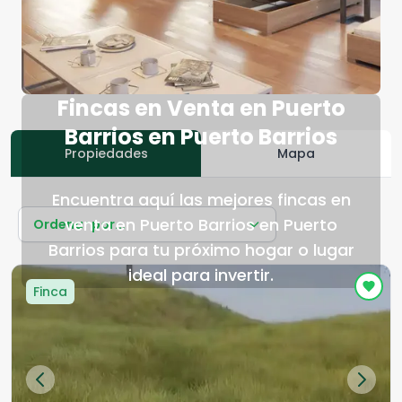
Fincas en Venta en Puerto
Barrios en Puerto Barrios
Propiedades
Mapa
Encuentra aquí las mejores fincas en
venta en Puerto Barrios en Puerto
Ordenar por...
Barrios para tu próximo hogar o lugar
ideal para invertir.
Finca