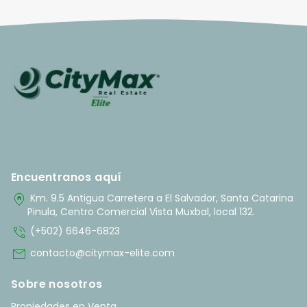
Encuentranos aquí
home_pin
Km. 9.5 Antigua Carretera a El Salvador, Santa Catarina
Pinula, Centro Comercial Vista Muxbal, local 132.
phone_in_talk
(+502) 6646-6823
mail
contacto@citymax-elite.com
Sobre nosotros
Propiedades en Venta