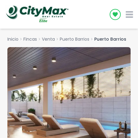
Icon desc
Inicio
chevron_right
Fincas
chevron_right
Venta
chevron_right
Puerto Barrios
chevron_right
Puerto Barrios