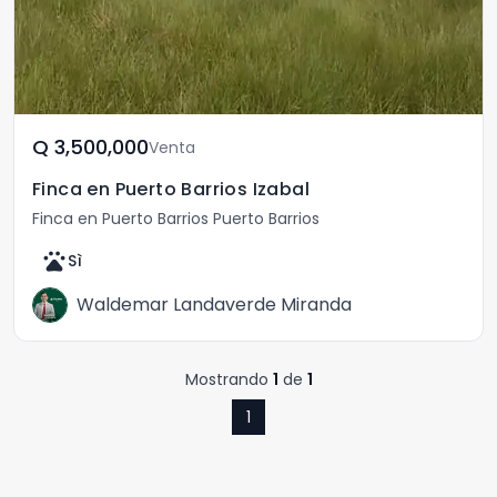
Q	3,500,000
Venta
Finca en Puerto Barrios Izabal
Finca en Puerto Barrios Puerto Barrios
pets
Sì
Waldemar Landaverde Miranda
Mostrando
1
de
1
1